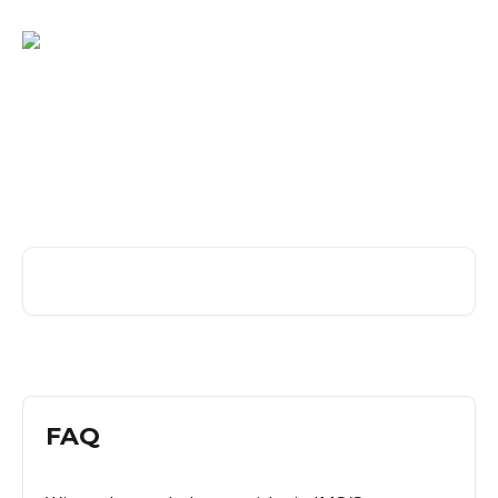
Zum Hauptinhalt springen
Willkommen im tado°
Energy Help Center
Deutschland
Nach Artikeln suchen …
FAQ