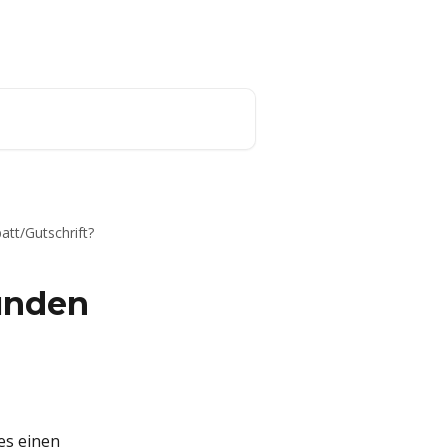
tado° Energy Homepage
tt/Gutschrift?
unden
es einen 