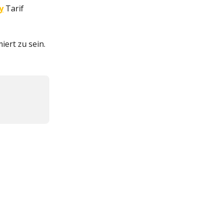
y
 Tarif 
ert zu sein.